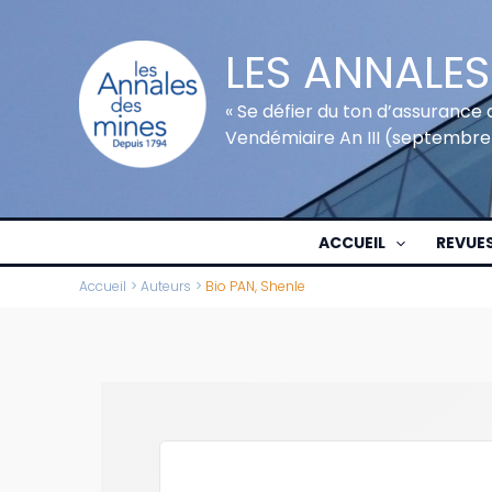
Aller
au
LES ANNALES
contenu
« Se défier du ton d’assurance 
Vendémiaire An III (septembre
ACCUEIL
REVUE
Accueil
Auteurs
Bio PAN, Shenle