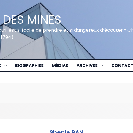
 DES MINES
qu’il est si facile de prendre et si dangereux d’écouter » 
 1794)
S
BIOGRAPHIES
MÉDIAS
ARCHIVES
CONTAC
Shenle PAN