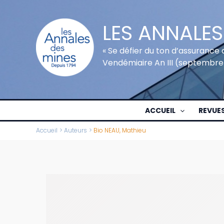
Aller
au
LES ANNALES
contenu
« Se défier du ton d’assurance 
Vendémiaire An III (septembre
ACCUEIL
REVUE
Accueil
Auteurs
Bio NEAU, Mathieu