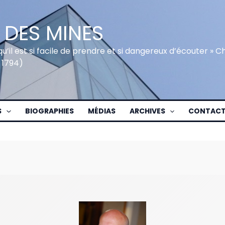
 DES MINES
qu’il est si facile de prendre et si dangereux d’écouter » 
 1794)
S
BIOGRAPHIES
MÉDIAS
ARCHIVES
CONTAC