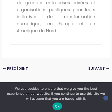
de grandes entreprises privées et
organisations publiques pour leurs
initiatives de transformation
numérique, en Europe et en
Amérique du Nord.
PRÉCÉDENT
SUIVANT
We use cookies to ensure that we give you the best
experience on our website. If you continue to use this site we
Copyright © 2026 LES ANNALES DES MINES | Powered by
Thème WordPress Astra
will assume that you are happy with it.
Ok