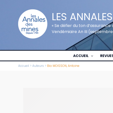
Aller
au
LES ANNALES
contenu
« Se défier du ton d’assurance 
Vendémiaire An III (septembre
ACCUEIL
REVUE
Accueil
Auteurs
Bio MOISSON, Antoine