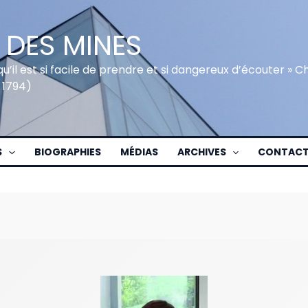
 DES MINES
qu’il est si facile de prendre et si dangereux d’écouter » 
 1794)
S
BIOGRAPHIES
MÉDIAS
ARCHIVES
CONTAC