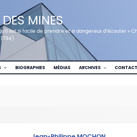
 DES MINES
qu’il est si facile de prendre et si dangereux d’écouter » 
 1794)
S
BIOGRAPHIES
MÉDIAS
ARCHIVES
CONTAC
Jean-Philippe MOCHON