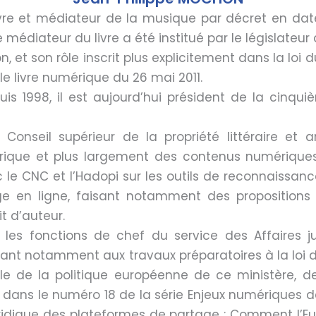
re et médiateur de la musique par décret en dat
médiateur du livre a été institué par le législateur 
 et son rôle inscrit plus explicitement dans la loi du
le livre numérique du 26 mai 2011.
is 1998, il est aujourd’hui président de la cinq
nseil supérieur de la propriété littéraire et ar
umérique et plus largement des contenus numérique
 le CNC et l’Hadopi sur les outils de reconnaissan
ge en ligne, faisant notamment des propositions
t d’auteur.
5 les fonctions de chef du service des Affaires ju
pant notamment aux travaux prépa­ratoires à la loi de
e de la politique européenne de ce ministère, de 
é dans le numéro 18 de la série Enjeux numériques 
uridique des plateformes de partage : Comment l’Eur