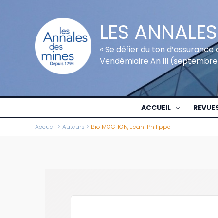
Aller
au
LES ANNALES
contenu
« Se défier du ton d’assurance 
Vendémiaire An III (septembre
ACCUEIL
REVUE
Accueil
Auteurs
Bio MOCHON, Jean-Philippe