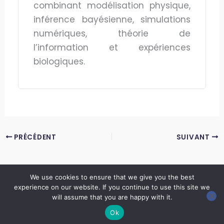
combinant modélisation physique,
inférence bayésienne, simulations
numériques, théorie de
l’information et expériences
biologiques.
PRÉCÉDENT
SUIVANT
We use cookies to ensure that we give you the best
experience on our website. If you continue to use this site we
Copyright © 2026 LES ANNALES DES MINES | Powered by
Thème WordPress Astra
will assume that you are happy with it.
Ok