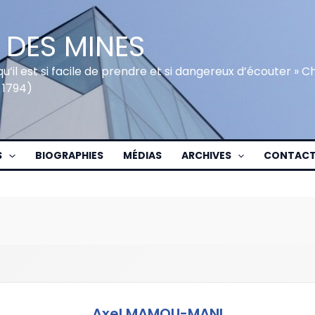
 DES MINES
qu’il est si facile de prendre et si dangereux d’écouter » 
 1794)
S
BIOGRAPHIES
MÉDIAS
ARCHIVES
CONTAC
Axel MAMOU-MANI