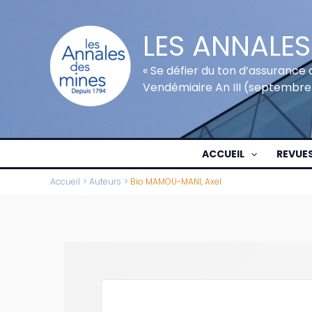
Aller
au
LES ANNALES
contenu
« Se défier du ton d’assurance 
Vendémiaire An III (septembre
ACCUEIL
REVUE
Accueil
Auteurs
Bio MAMOU-MANI, Axel