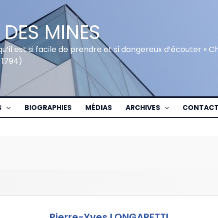
 DES MINES
qu’il est si facile de prendre et si dangereux d’écouter » 
 1794)
S
BIOGRAPHIES
MÉDIAS
ARCHIVES
CONTAC
Pierre-Yves LONGARETTI