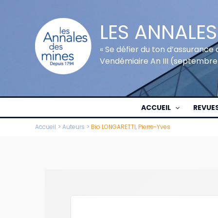
Aller
au
LES ANNALES
contenu
« Se défier du ton d’assurance 
Vendémiaire An III (septembre
ACCUEIL
REVUE
Accueil
Auteurs
Bio LONGARETTI, Pierre-Yves