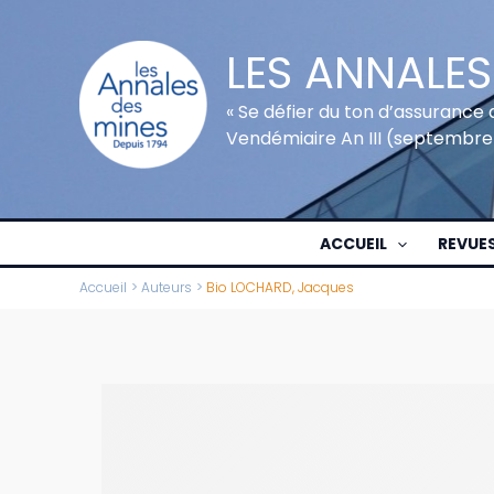
Aller
au
LES ANNALES
contenu
« Se défier du ton d’assurance 
Vendémiaire An III (septembre
ACCUEIL
REVUE
Accueil
Auteurs
Bio LOCHARD, Jacques