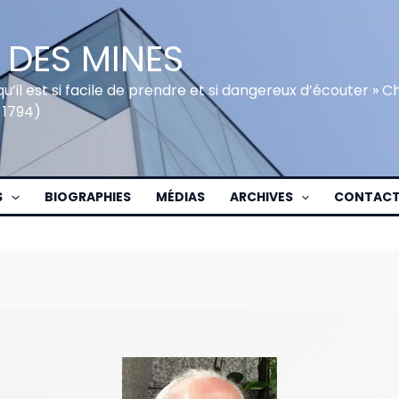
 DES MINES
qu’il est si facile de prendre et si dangereux d’écouter » 
 1794)
S
BIOGRAPHIES
MÉDIAS
ARCHIVES
CONTAC