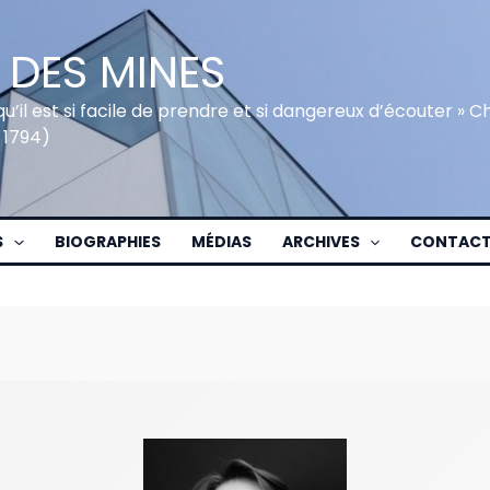
 DES MINES
qu’il est si facile de prendre et si dangereux d’écouter » 
 1794)
S
BIOGRAPHIES
MÉDIAS
ARCHIVES
CONTAC