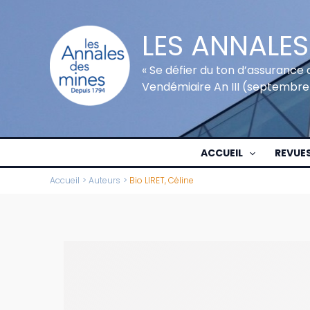
Aller
au
LES ANNALES
contenu
« Se défier du ton d’assurance 
Vendémiaire An III (septembre
ACCUEIL
REVUE
Accueil
Auteurs
Bio LIRET, Céline