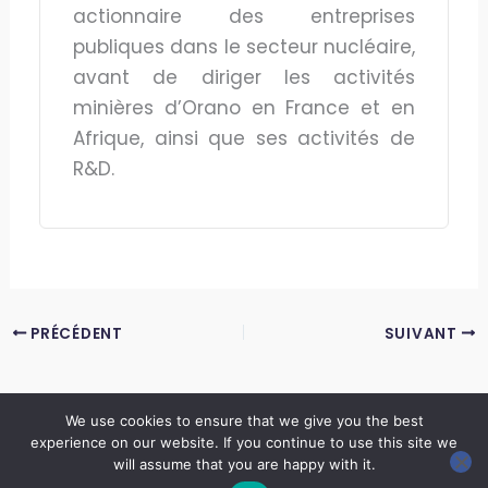
actionnaire des entreprises
publiques dans le secteur nucléaire,
avant de diriger les activités
minières d’Orano en France et en
Afrique, ainsi que ses activités de
R&D.
PRÉCÉDENT
SUIVANT
We use cookies to ensure that we give you the best
experience on our website. If you continue to use this site we
Copyright © 2026 LES ANNALES DES MINES | Powered by
Thème WordPress Astra
will assume that you are happy with it.