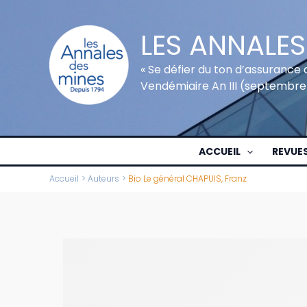
Aller
au
LES ANNALES
contenu
« Se défier du ton d’assurance 
Vendémiaire An III (septembre
ACCUEIL
REVUE
Accueil
Auteurs
Bio Le général CHAPUIS, Franz