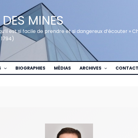
 DES MINES
qu’il est si facile de prendre et si dangereux d’écouter » 
 1794)
S
BIOGRAPHIES
MÉDIAS
ARCHIVES
CONTAC