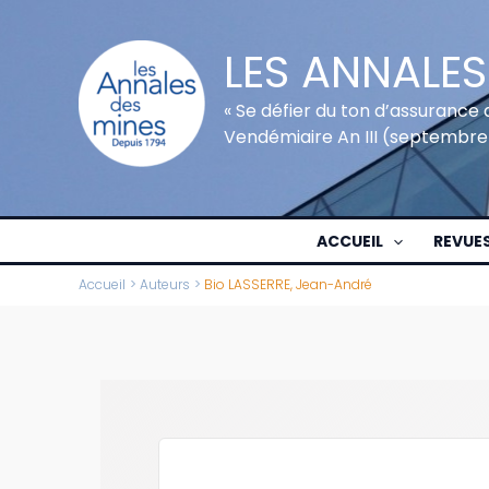
Aller
au
LES ANNALES
contenu
« Se défier du ton d’assurance 
Vendémiaire An III (septembre
ACCUEIL
REVUE
Accueil
Auteurs
Bio LASSERRE, Jean-André