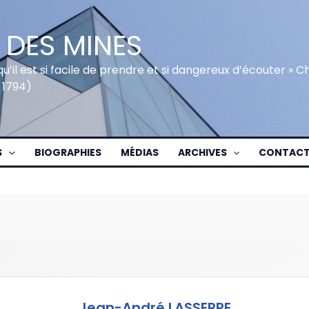
 DES MINES
qu’il est si facile de prendre et si dangereux d’écouter » 
 1794)
S
BIOGRAPHIES
MÉDIAS
ARCHIVES
CONTAC
Jean-André LASSERRE