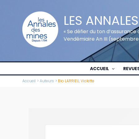
Aller
au
LES ANNALES
contenu
« Se défier du ton d’assurance 
Vendémiaire An III (septembre
ACCUEIL
REVUE
Accueil
Auteurs
Bio LARRIEU, Violette