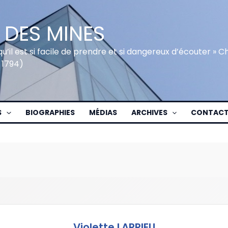
 DES MINES
qu’il est si facile de prendre et si dangereux d’écouter » 
 1794)
S
BIOGRAPHIES
MÉDIAS
ARCHIVES
CONTAC
Violette LARRIEU