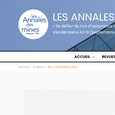
Aller
au
LES ANNALES
contenu
« Se défier du ton d’assurance 
Vendémiaire An III (septembre
ACCUEIL
REVUE
Accueil
Auteurs
Bio LAKHDHAR, Leila