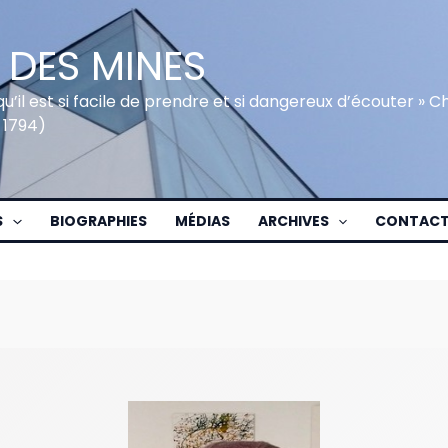
 DES MINES
qu’il est si facile de prendre et si dangereux d’écouter » 
 1794)
S
BIOGRAPHIES
MÉDIAS
ARCHIVES
CONTAC