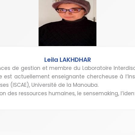
Leila LAKHDHAR
nces de gestion et membre du Laboratoire Interdisc
lle est actuellement enseignante chercheuse à l’Ins
ises (ISCAE), Université de la Manouba.
ion des ressources humaines, le sensemaking, l’identi