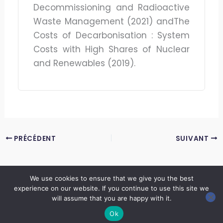
Decommissioning and Radioactive
Waste Management (2021) andThe
Costs of Decarbonisation : System
Costs with High Shares of Nuclear
and Renewables (2019).
PRÉCÉDENT
SUIVANT
We use cookies to ensure that we give you the best
experience on our website. If you continue to use this site we
Copyright © 2026 LES ANNALES DES MINES | Powered by
Thème WordPress Astra
will assume that you are happy with it.
Ok