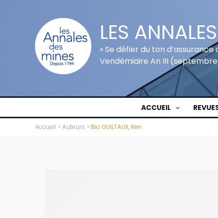
Aller
au
LES ANNALES
contenu
« Se défier du ton d’assurance 
Vendémiaire An III (septembre
ACCUEIL
REVUE
Accueil
Auteurs
Bio GUILTAUX, Ken