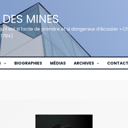
 DES MINES
qu’il est si facile de prendre et si dangereux d’écouter » 
 1794)
S
BIOGRAPHIES
MÉDIAS
ARCHIVES
CONTAC