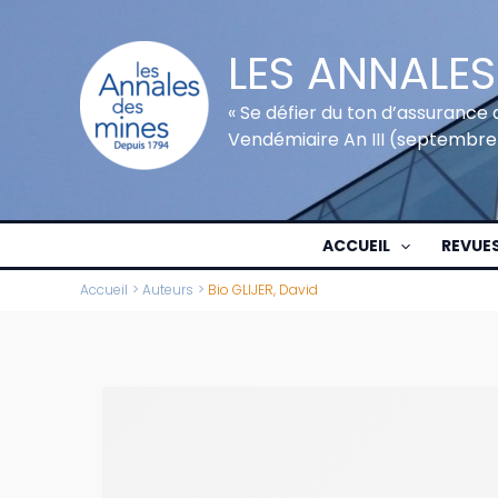
Aller
au
LES ANNALES
contenu
« Se défier du ton d’assurance 
Vendémiaire An III (septembre
ACCUEIL
REVUE
Accueil
Auteurs
Bio GLIJER, David