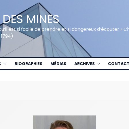
 DES MINES
qu’il est si facile de prendre et si dangereux d’écouter » 
 1794)
S
BIOGRAPHIES
MÉDIAS
ARCHIVES
CONTAC