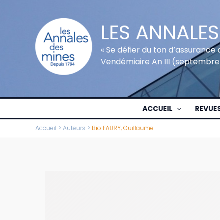
Aller
au
LES ANNALES
contenu
« Se défier du ton d’assurance 
Vendémiaire An III (septembre
ACCUEIL
REVUE
Accueil
Auteurs
Bio FAURY, Guillaume