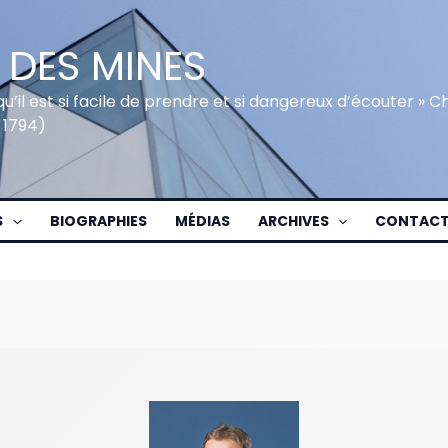
 DES MINES
qu’il est si facile de prendre et si dangereux d’écouter » 
 1794)
S
BIOGRAPHIES
MÉDIAS
ARCHIVES
CONTAC