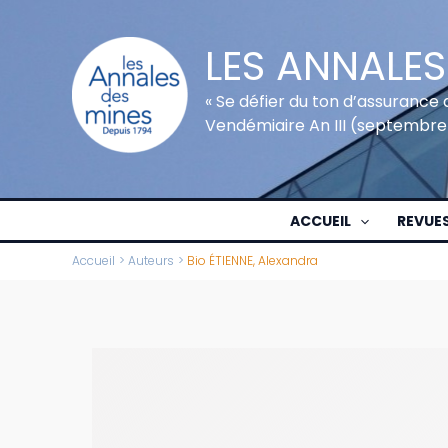
Aller
au
LES ANNALES
contenu
« Se défier du ton d’assurance 
Vendémiaire An III (septembre
ACCUEIL
REVUE
Accueil
Auteurs
Bio ÉTIENNE, Alexandra