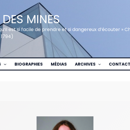
 DES MINES
qu’il est si facile de prendre et si dangereux d’écouter » 
 1794)
S
BIOGRAPHIES
MÉDIAS
ARCHIVES
CONTAC