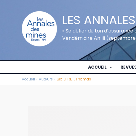
Aller
au
LES ANNALES
contenu
« Se défier du ton d’assurance 
Vendémiaire An III (septembre
ACCUEIL
REVUE
Accueil
Auteurs
Bio EHRET, Thomas