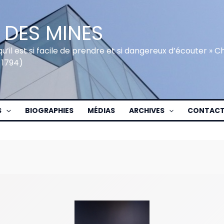
 DES MINES
qu’il est si facile de prendre et si dangereux d’écouter » 
 1794)
S
BIOGRAPHIES
MÉDIAS
ARCHIVES
CONTAC