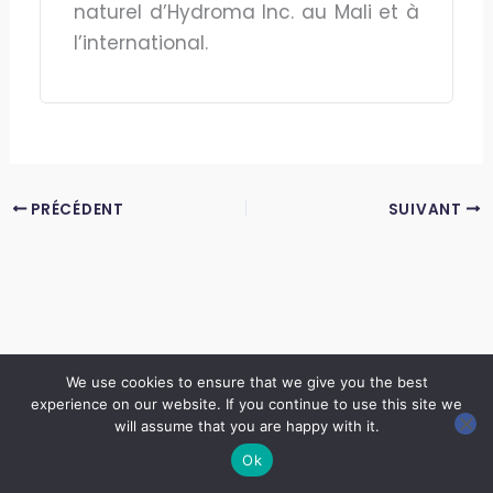
naturel d’Hydroma Inc. au Mali et à
l’international.
PRÉCÉDENT
SUIVANT
We use cookies to ensure that we give you the best
experience on our website. If you continue to use this site we
Copyright © 2026 LES ANNALES DES MINES | Powered by
Thème WordPress Astra
will assume that you are happy with it.
Ok