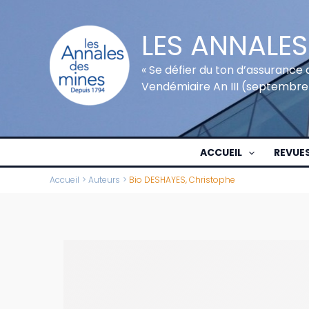
Aller
au
LES ANNALES
contenu
« Se défier du ton d’assurance 
Vendémiaire An III (septembre
ACCUEIL
REVUE
Accueil
Auteurs
Bio DESHAYES, Christophe