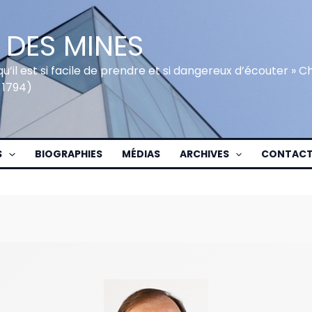
 DES MINES
qu’il est si facile de prendre et si dangereux d’écouter » 
 1794)
S
BIOGRAPHIES
MÉDIAS
ARCHIVES
CONTAC