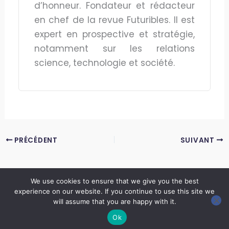
d’honneur. Fondateur et rédacteur
en chef de la revue Futuribles. Il est
expert en prospective et stratégie,
notamment sur les relations
science, technologie et société.
PRÉCÉDENT
SUIVANT
We use cookies to ensure that we give you the best
experience on our website. If you continue to use this site we
Copyright © 2026 LES ANNALES DES MINES | Powered by
Thème WordPress Astra
will assume that you are happy with it.
Ok