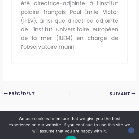
été directrice-adjointe à l’Institut
polaire français Paul-Émile Victor
(IPEV), ainsi que directrice adjointe
de l’Institut universitaire européen
de la mer (IUEM) en charge de
l’observatoire marin.
PRÉCÉDENT
SUIVANT
We use cookies to ensure that we give you the best
experience on our website. If you continue to use this site we
Copyright © 2026 LES ANNALES DES MINES | Powered by
Thème WordPress Astra
will assume that you are happy with it.