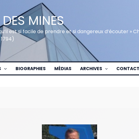
 DES MINES
qu’il est si facile de prendre et si dangereux d’écouter » 
 1794)
S
BIOGRAPHIES
MÉDIAS
ARCHIVES
CONTAC