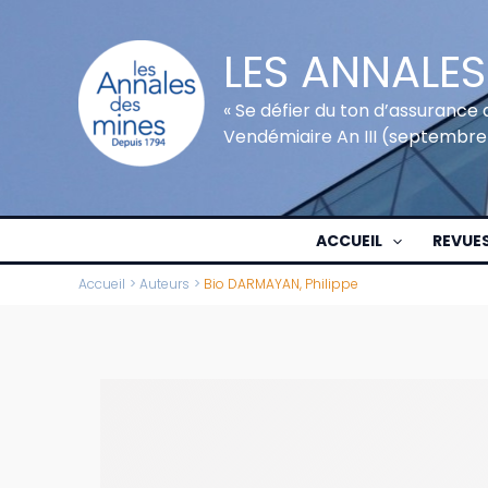
Aller
au
LES ANNALES
contenu
« Se défier du ton d’assurance 
Vendémiaire An III (septembre
ACCUEIL
REVUE
Accueil
Auteurs
Bio DARMAYAN, Philippe