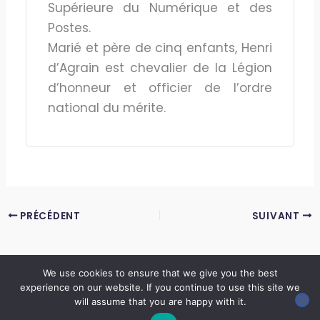
Supérieure du Numérique et des
Postes.
Marié et père de cinq enfants, Henri
d’Agrain est chevalier de la Légion
d’honneur et officier de l’ordre
national du mérite.
PRÉCÉDENT
SUIVANT
We use cookies to ensure that we give you the best
experience on our website. If you continue to use this site we
Copyright © 2026 LES ANNALES DES MINES | Powered by
Thème WordPress Astra
will assume that you are happy with it.