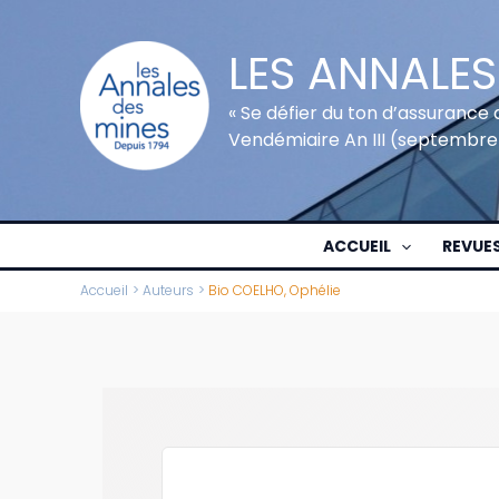
Aller
au
LES ANNALES
contenu
« Se défier du ton d’assurance 
Vendémiaire An III (septembre
ACCUEIL
REVUE
Accueil
Auteurs
Bio COELHO, Ophélie