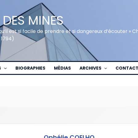
 DES MINES
qu’il est si facile de prendre et si dangereux d’écouter » 
 1794)
S
BIOGRAPHIES
MÉDIAS
ARCHIVES
CONTAC
Ophélie COELHO