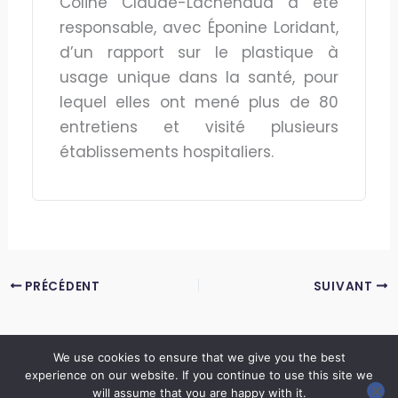
Coline Claude-Lachenaud a été
responsable, avec Éponine Loridant,
d’un rapport sur le plastique à
usage unique dans la santé, pour
lequel elles ont mené plus de 80
entretiens et visité plusieurs
établissements hospitaliers.
PRÉCÉDENT
SUIVANT
We use cookies to ensure that we give you the best
experience on our website. If you continue to use this site we
Copyright © 2026 LES ANNALES DES MINES | Powered by
Thème WordPress Astra
will assume that you are happy with it.