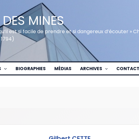
 DES MINES
qu’il est si facile de prendre et si dangereux d’écouter » 
 1794)
S
BIOGRAPHIES
MÉDIAS
ARCHIVES
CONTAC
Gilbert CETTE