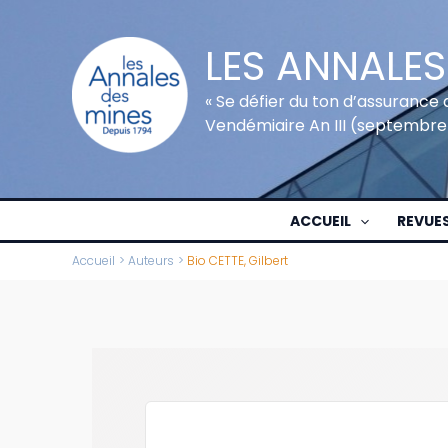
Aller
au
LES ANNALES
contenu
« Se défier du ton d’assurance 
Vendémiaire An III (septembre
ACCUEIL
REVUE
Accueil
Auteurs
Bio CETTE, Gilbert