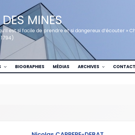
 DES MINES
qu’il est si facile de prendre et si dangereux d’écouter » 
 1794)
S
BIOGRAPHIES
MÉDIAS
ARCHIVES
CONTAC
Nicolas CARRERE-DEBAT