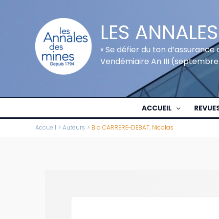
Aller
au
LES ANNALES
contenu
« Se défier du ton d’assurance 
Vendémiaire An III (septembre
ACCUEIL
REVUE
Accueil
Auteurs
Bio CARRERE-DEBAT, Nicolas