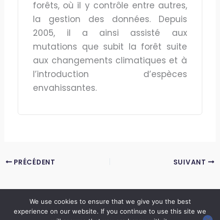
forêts, où il y contrôle entre autres,
la gestion des données. Depuis
2005, il a ainsi assisté aux
mutations que subit la forêt suite
aux changements climatiques et à
l’introduction d’espèces
envahissantes.
PRÉCÉDENT
SUIVANT
We use cookies to ensure that we give you the best
experience on our website. If you continue to use this site we
Copyright © 2026 LES ANNALES DES MINES | Powered by
Thème WordPress Astra