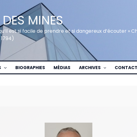
 DES MINES
qu’il est si facile de prendre et si dangereux d’écouter » 
 1794)
S
BIOGRAPHIES
MÉDIAS
ARCHIVES
CONTAC