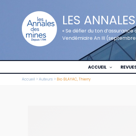
Aller
au
LES ANNALES
contenu
« Se défier du ton d’assurance 
Vendémiaire An III (septembre
ACCUEIL
REVUE
Accueil
Auteurs
Bio BLAYAC, Thierry