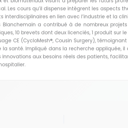
 et biomatériaux visant à préparer les futurs prof
l. Les cours qu’il dispense intègrent les aspects t
 interdisciplinaires en lien avec l’industrie et la clin
s Blanchemain a contribué à de nombreux projets c
iques, 10 brevets dont deux licenciés, 1 produit sur l
uage CE (CycloMesh®, Cousin Surgery), témoignant 
la santé. Impliqué dans la recherche appliquée, il 
s innovations aux besoins réels des patients, facilit
ospitalier.