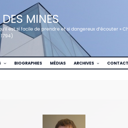
 DES MINES
qu’il est si facile de prendre et si dangereux d’écouter » 
 1794)
S
BIOGRAPHIES
MÉDIAS
ARCHIVES
CONTAC