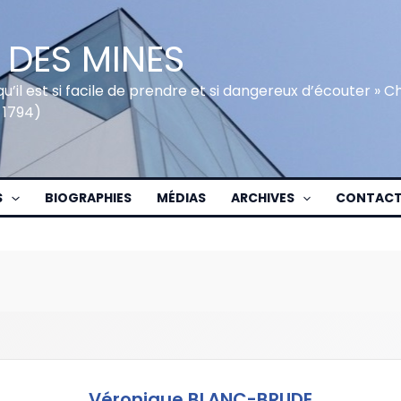
 DES MINES
qu’il est si facile de prendre et si dangereux d’écouter » 
 1794)
S
BIOGRAPHIES
MÉDIAS
ARCHIVES
CONTAC
Véronique BLANC-BRUDE