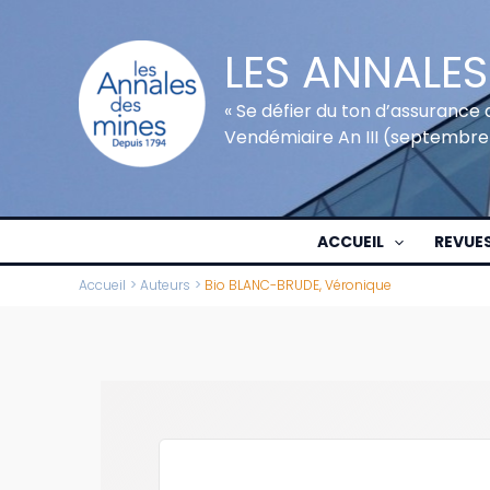
Aller
au
LES ANNALES
contenu
« Se défier du ton d’assurance 
Vendémiaire An III (septembre
ACCUEIL
REVUE
Accueil
Auteurs
Bio BLANC-BRUDE, Véronique