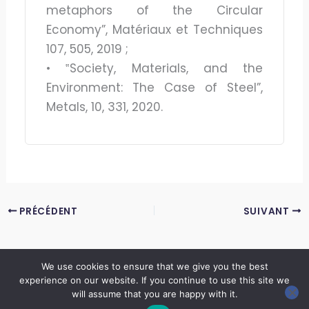
metaphors of the Circular
Economy”, Matériaux et Techniques
107, 505, 2019 ;
• ‟Society, Materials, and the
Environment: The Case of Steel”,
Metals, 10, 331, 2020.
PRÉCÉDENT
SUIVANT
We use cookies to ensure that we give you the best
experience on our website. If you continue to use this site we
Copyright © 2026 LES ANNALES DES MINES | Powered by
Thème WordPress Astra
will assume that you are happy with it.