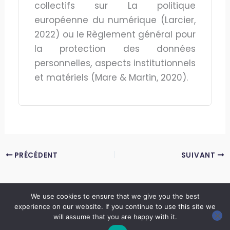
collectifs sur La politique
européenne du numérique (Larcier,
2022) ou le Règlement général pour
la protection des données
personnelles, aspects institutionnels
et matériels (Mare & Martin, 2020).
PRÉCÉDENT
SUIVANT
We use cookies to ensure that we give you the best
experience on our website. If you continue to use this site we
Copyright © 2026 LES ANNALES DES MINES | Powered by
Thème WordPress Astra
will assume that you are happy with it.