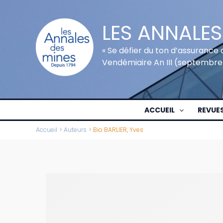
Aller
au
LES ANNALES
contenu
« Se défier du ton d’assurance 
Vendémiaire An III (septembre
ACCUEIL
REVUE
Accueil
Auteurs
Bio BARLIER, Yves