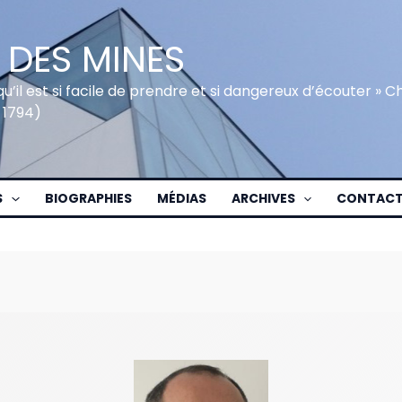
 DES MINES
qu’il est si facile de prendre et si dangereux d’écouter » 
 1794)
S
BIOGRAPHIES
MÉDIAS
ARCHIVES
CONTAC