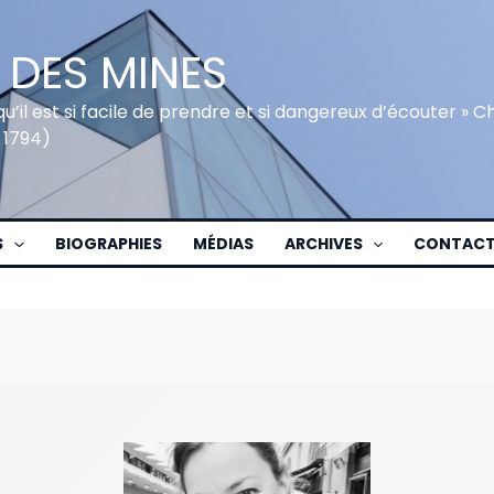
 DES MINES
qu’il est si facile de prendre et si dangereux d’écouter » 
 1794)
S
BIOGRAPHIES
MÉDIAS
ARCHIVES
CONTAC