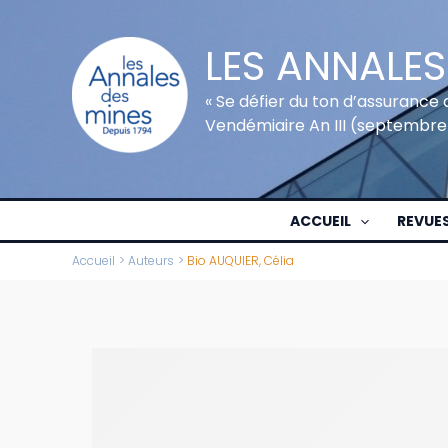
Aller
au
LES ANNALES
contenu
« Se défier du ton d’assurance 
Vendémiaire An III (septembre
ACCUEIL
REVUE
Accueil
Auteurs
Bio AUQUIER, Célia