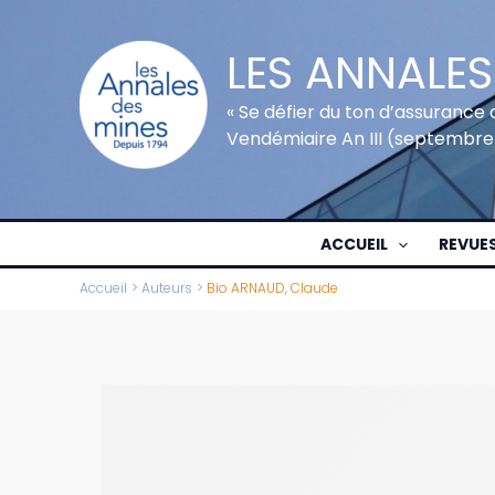
Aller
au
LES ANNALES
contenu
« Se défier du ton d’assurance 
Vendémiaire An III (septembre
ACCUEIL
REVUE
Accueil
Auteurs
Bio ARNAUD, Claude