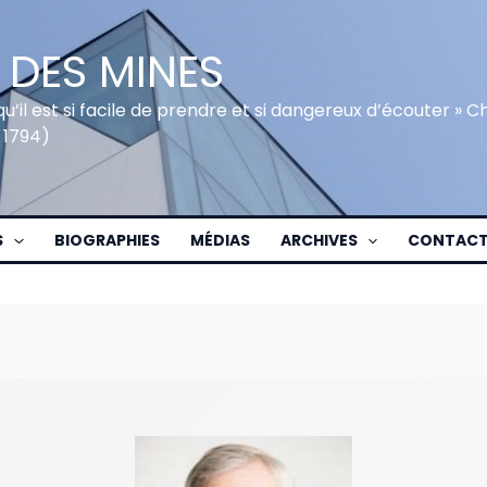
 DES MINES
qu’il est si facile de prendre et si dangereux d’écouter » 
 1794)
S
BIOGRAPHIES
MÉDIAS
ARCHIVES
CONTAC