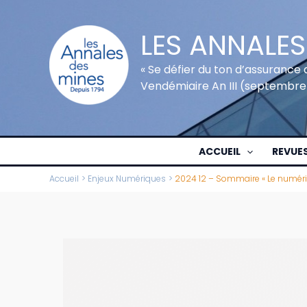
Aller
au
LES ANNALES
contenu
« Se défier du ton d’assurance 
Vendémiaire An III (septembre
ACCUEIL
REVUE
Accueil
Enjeux Numériques
2024 12 – Sommaire « Le numériq