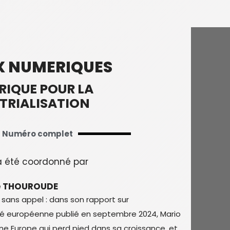
X NUMERIQUES
RIQUE POUR LA
TRIALISATION
Numéro complet
 été coordonné par
N
e THOUROUDE
 sans appel : dans son rapport sur
té européenne publié en septembre 2024, Mario
une Europe qui perd pied dans sa croissance, et