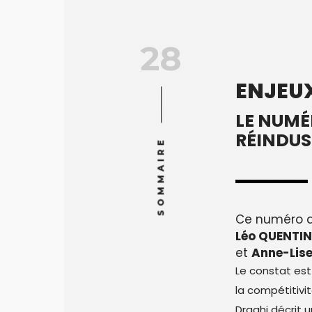
28
ENJEU
LE NUMÉ
RÉINDUS
SOMMAIRE
Ce numéro a
Léo QUENTI
et
Anne-Lis
Le constat est
la compétitivi
Draghi décrit 