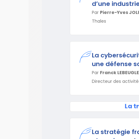
d’une industri
Par
Pierre-Yves JOL
Thales
La cybersécurit
une défense so
Par
Franck LEBEUGLE
Directeur des activit
La t
La stratégie f