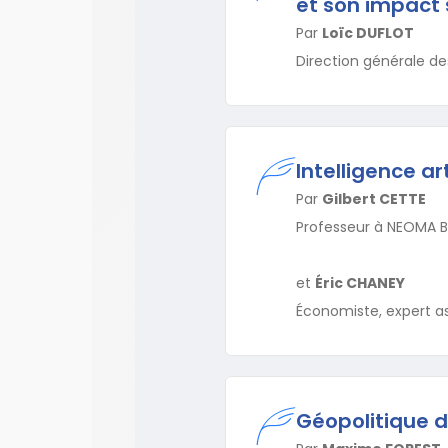
et son impact s
Par
Loïc DUFLOT
Direction générale de
Intelligence art
Par
Gilbert CETTE
Professeur à NEOMA B
et
Éric CHANEY
Économiste, expert as
Géopolitique d