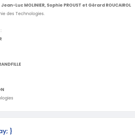
 Jean-Luc MOLINIER, Sophie PROUST et Gérard ROUCAIROL
ie des Technologies.
:
R
RANDFILLE
ON
logies
ay; }