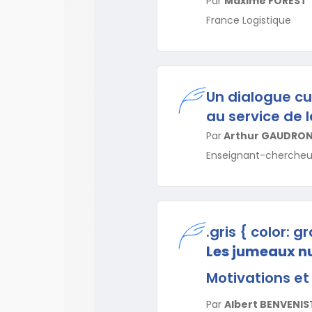
Par
Maxime FOREST
France Logistique
Un dialogue cu
au service de l
Par
Arthur GAUDRO
Enseignant-chercheur
.gris { color: gr
Les jumeaux n
Motivations e
Par
Albert BENVENIS