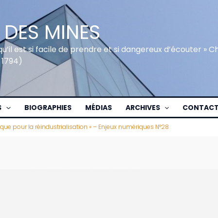
 DES MINES
qu’il est si facile de prendre et si dangereux d’écouter » 
 1794)
S
BIOGRAPHIES
MÉDIAS
ARCHIVES
CONTAC
ue pour la réindustrialisation » – Enjeux numériques N°28