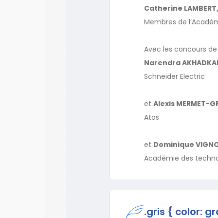
Catherine LAMBERT,
Membres de l’Académ
Avec les concours de 
Narendra AKHADKA
Schneider Electric
et
Alexis MERMET-G
Atos
et
Dominique VIGN
Académie des techno
.gris { color: gr