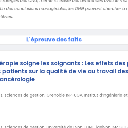
tratégies des ONG, même s’il existe des différences avec le mo
enfin des conclusions managériales, les ONG pouvant chercher à m
itives.
L'épreuve des faits
érapie soigne les soignants : Les effets des
 patients sur la qualité de vie au travail de
cancérologie
, sciences de gestion, Grenoble INP-UGA, Institut d’Ingénierie et
, sciences de gestion, Université de Lyon, UJML, iaelyon, MAGEL