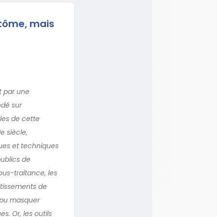
ptôme, mais
t par une
ndé sur
les de cette
 siècle,
ues et techniques
publics de
ous-traitance, les
estissements de
t pu masquer
 Or, les outils