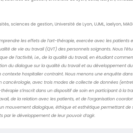
ités, sciences de gestion, Université de Lyon, UJML, iaelyon, MA
endre les effets de l’art-thérapie, exercée avec les patients en 
ualité de vie au travail (QVT) des personnels soignants. Nous l’ét
que de l’activité, i.e., de la qualité du travail, en étudiant commen
tion du dialogue sur la qualité du travail et au développement du
 contexte hospitalier contraint. Nous menons une enquête dans
n cancérologie, avec trois modes de collecte de données (entret
-thérapie s’inscrit dans un dispositif de soin en participant à la t
vail, de la relation avec les patients, et de l’organisation coordo
d’un mouvement dialogique, éthique et esthétique permettant de so
ts par le développement de leur pouvoir d’agir.