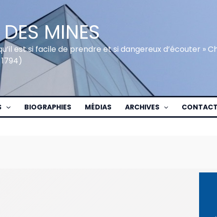
 DES MINES
qu’il est si facile de prendre et si dangereux d’écouter » 
 1794)
S
BIOGRAPHIES
MÉDIAS
ARCHIVES
CONTAC