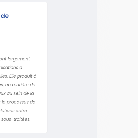
 de
sont largement
nisations à
es. Elle produit à
es, en matière de
x au sein de la
r le processus de
lations entre
sous-traitées.