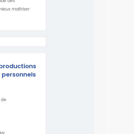
nde des
ieux maîtriser
 productions
s personnels
 de
LAN