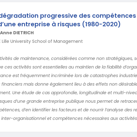
e dégradation progressive des compétences
’une entreprise à risques (1980-2020)
Anne DIETRICH
IAE Lille University School of Management
 activités de maintenance, considérées comme non stratégiques, 
e ces activités sont essentielles au maintien de la fiabilité d’orga
itance est fréquemment incriminée lors de catastrophes industriell
 financiers mais donne également lieu à des effets non désirabl
t. Une étude de cas approfondie, longitudinale et multi-niveau
risques d’une grande entreprise publique nous permet de retrace
ences, d’en identifier les facteurs et de nourrir l’analyse des re
 inter-organisationnel et compétences nécessaires aux activités 