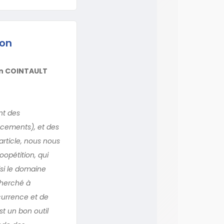
ion
n COINTAULT
nt des
ncements), et des
rticle, nous nous
opétition, qui
isi le domaine
cherché à
currence et de
t un bon outil