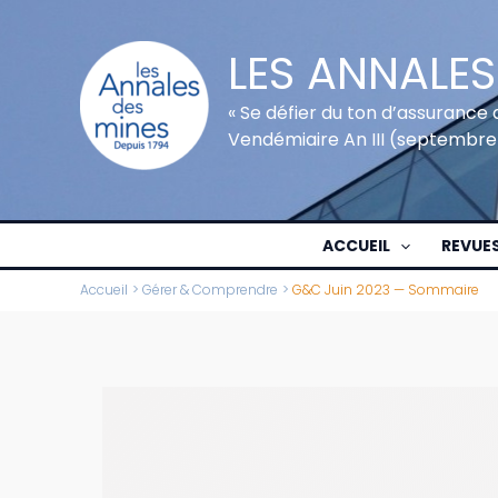
Aller
au
LES ANNALES
contenu
« Se défier du ton d’assurance 
Vendémiaire An III (septembre
ACCUEIL
REVUE
Accueil
Gérer & Comprendre
G&C Juin 2023 — Sommaire