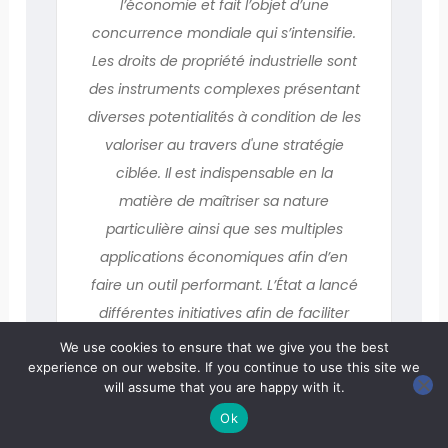
l’économie et fait l’objet d’une
concurrence mondiale qui s’intensifie.
Les droits de propriété industrielle sont
des instruments complexes présentant
diverses potentialités à condition de les
valoriser au travers d'une stratégie
ciblée. Il est indispensable en la
matière de maîtriser sa nature
particulière ainsi que ses multiples
applications économiques afin d’en
faire un outil performant. L’État a lancé
différentes initiatives afin de faciliter
l’appropriation de la propriété
We use cookies to ensure that we give you the best
industrielle par les entreprises,
experience on our website. If you continue to use this site we
will assume that you are happy with it.
notamment les PME et les start-ups .
Ok