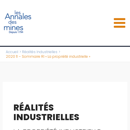
Aller
au
contenu
Accueil
Réalités Industrielles
2020 11 – Sommaire RI « La propriété industrielle »
RÉALITÉS
INDUSTRIELLES