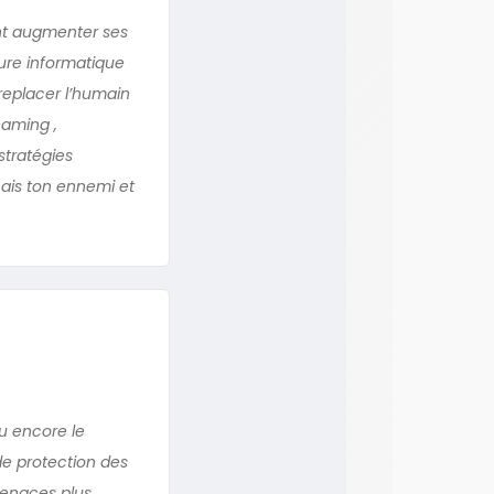
nt augmenter ses
ure informatique
replacer l’humain
eaming ,
stratégies
nais ton ennemi et
u encore le
de protection des
 menaces plus