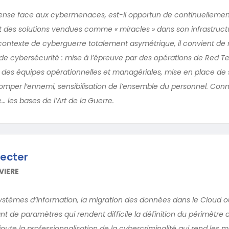
fense face aux cybermenaces, est-il opportun de continuelleme
 des solutions vendues comme « miracles » dans son infrastruct
 contexte de cyberguerre totalement asymétrique, il convient de 
 de cybersécurité : mise à l’épreuve par des opérations de Red T
 des équipes opérationnelles et managériales, mise en place de 
romper l’ennemi, sensibilisation de l’ensemble du personnel. Con
 les bases de l’Art de la Guerre.
tecter
VIERE
ystèmes d’information, la migration des données dans le Cloud o
 de paramètres qui rendent difficile la définition du périmètre 
ajoute la professionnalisation de la cybercriminalité qui rend les