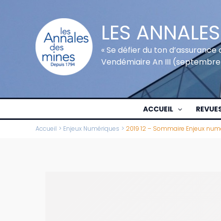
Aller
au
LES ANNALES
contenu
« Se défier du ton d’assurance 
Vendémiaire An III (septembre
ACCUEIL
REVUE
Accueil
Enjeux Numériques
2019 12 – Sommaire Enjeux num