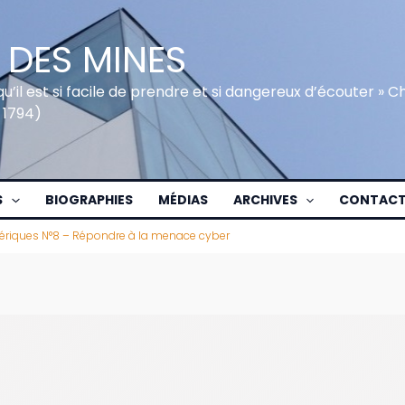
 DES MINES
qu’il est si facile de prendre et si dangereux d’écouter » 
 1794)
S
BIOGRAPHIES
MÉDIAS
ARCHIVES
CONTAC
ériques N°8 – Répondre à la menace cyber