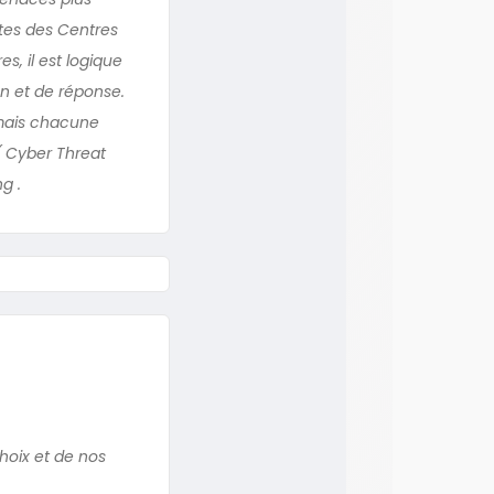
tes des Centres
s, il est logique
on et de réponse.
 mais chacune
( Cyber Threat
g .
hoix et de nos