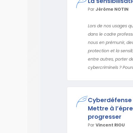
La sensibilisa
Par
Jérôme NOTIN
Lors de nos usages q
dans le cadre profes
nous en prémunir, deux
protection et la sensi
entre autres, porter d
cybercriminels ? Pourq
Cyberdéfense :
Mettre à l’épr
progresser
Par
Vincent RIOU