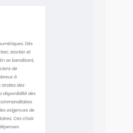
 numériques. Dès
iser, stocker et
En se banalisant,
iciens de
ombreux à
 strates des
 disponibilité des
 commanditaires
 les exigences de
taires. Ces choix
s dépenses