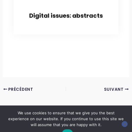
Digital issues: abstracts
PRÉCÉDENT
SUIVANT
We use cookies to ensure that we give you the best
experience on our website. If you continue to use this site we
Copyright © 2026 LES ANNALES DES MINES | Powered by
Thème WordPress Astra
will assume that you are happy with it.