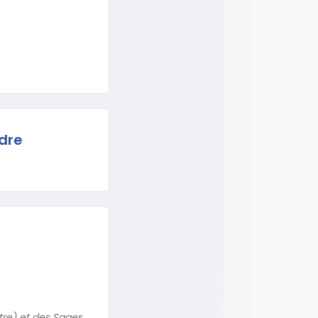
dre
tre) et des Sages