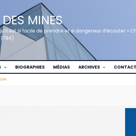
 DES MINES
qu’il est si facile de prendre et si dangereux d’écouter » 
 1794)
S
BIOGRAPHIES
MÉDIAS
ARCHIVES
CONTAC
aire