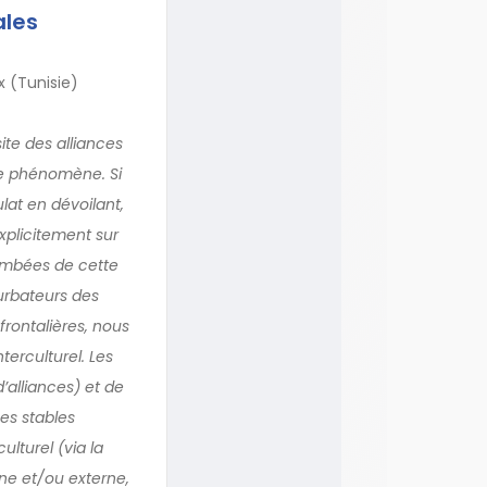
ales
x (Tunisie)
site des alliances
ce phénomène. Si
lat en dévoilant,
explicitement sur
etombées de cette
turbateurs des
rontalières, nous
erculturel. Les
alliances) et de
ues stables
ulturel (via la
erne et/ou externe,