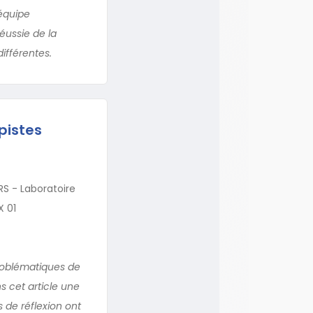
’équipe
éussie de la
différentes.
 pistes
RS - Laboratoire
X 01
roblématiques de
s cet article une
s de réflexion ont