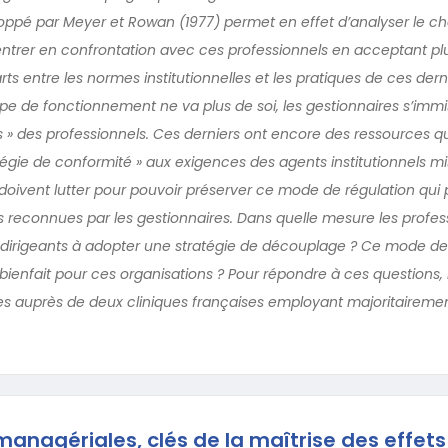
pé par Meyer et Rowan (1977) permet en effet d’analyser le choi
entrer en confrontation avec ces professionnels en acceptant pl
ts entre les normes institutionnelles et les pratiques de ces dernie
pe de fonctionnement ne va plus de soi, les gestionnaires s’imm
es » des professionnels. Ces derniers ont encore des ressources q
atégie de conformité » aux exigences des agents institutionnels m
ls doivent lutter pour pouvoir préserver ce mode de régulation qu
us reconnues par les gestionnaires. Dans quelle mesure les profes
s dirigeants à adopter une stratégie de découplage ? Ce mode de 
bienfait pour ces organisations ? Pour répondre à ces questions
es auprès de deux cliniques françaises employant majoritaireme
managériales, clés de la maîtrise des effets