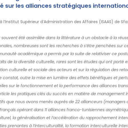
ité sur les alliances stratégiques internation
 l’Institut Supérieur d’Administration des Affaires (ISAAS) de Sfa
t souvent été assimilée dans la littérature à un obstacle à la réus
ionales, nombreuses sont les recherches à s’être penchées sur 
munauté académique a permis par la suite de relativiser ce postu
aits de la diversité culturelle, rares sont les études qui ont porté 
ation culturelle et sociale des acteurs et sur la régulation des r
 ce constat, outre la mise en lumière des effets bénéfiques et per
lles sur le fonctionnement et la performance des alliances transf
rticle les pratiques clés du succès en matière de management int
tifs que nous avons menés auprès de 22 allianceurs (managers d’
et français opérant dans 11 alliances franco-tunisiennes asymétriq
lturel, la généralisation et l’accélération du rapprochement interc
ties prenantes à l’interculturalité, la formation interculturelle int