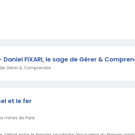
 Daniel FIXARI, le sage de Gérer & Compren
 de Gérer & Comprendre
el et le fer
es mines de Paris
e. Débat entre le Premier secrétaire (équivalent du Premier minis