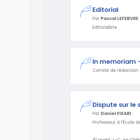
Editorial
Par
Pascal LEFEBVRE
Editorialiste
In memoriam –
Comité de rédaction
Dispute sur le s
Par
Daniel FIXARI
Professeur à l’École d
81 avant J.-C. en Chin