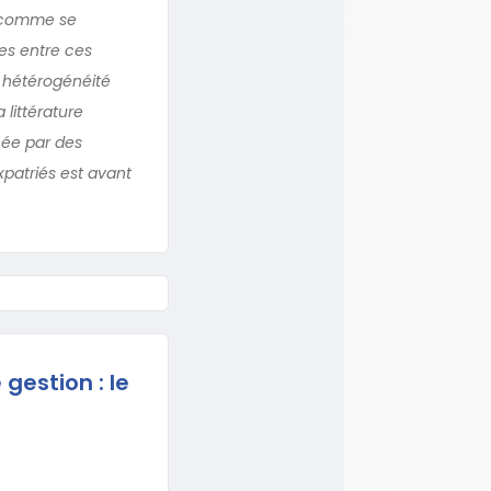
e comme se
es entre ces
e hétérogénéité
littérature
inée par des
expatriés est avant
gestion : le