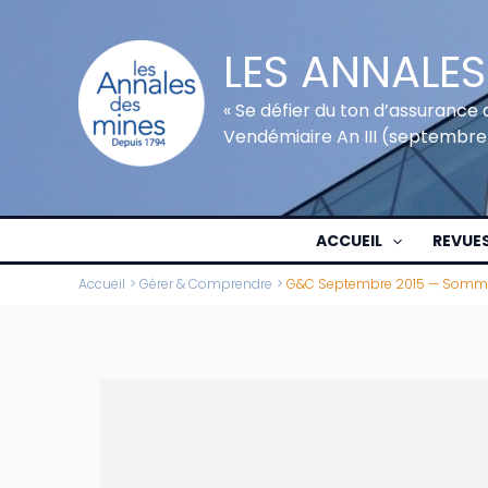
Aller
au
LES ANNALES
contenu
« Se défier du ton d’assurance 
Vendémiaire An III (septembre
ACCUEIL
REVUE
Accueil
Gérer & Comprendre
G&C Septembre 2015 — Somm