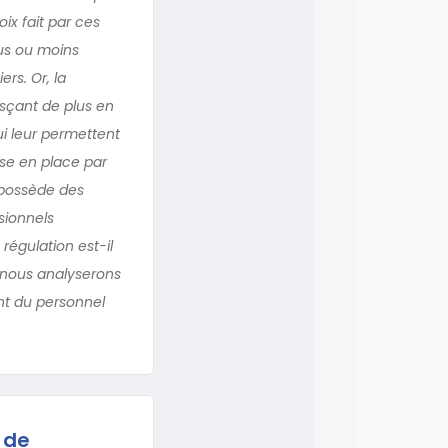
x fait par ces
us ou moins
rs. Or, la
isçant de plus en
ui leur permettent
ise en place par
i possède des
sionnels
régulation est-il
, nous analyserons
nt du personnel
 de