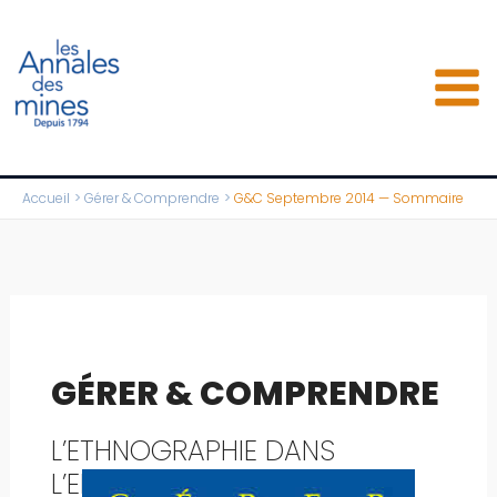
Aller
au
contenu
Accueil
Gérer & Comprendre
G&C Septembre 2014 — Sommaire
GÉRER & COMPRENDRE
L’ETHNOGRAPHIE DANS
L’ENTREPRISE