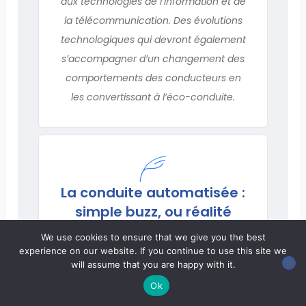
aux technologies de l’information et de
la télécommunication. Des évolutions
technologiques qui devront également
s’accompagner d’un changement des
comportements des conducteurs en
les convertissant à l’éco-conduite.
La conduite automatisée :
simple buzz, ou réalité
industrielle ?
We use cookies to ensure that we give you the best
Par
Arnaud de LA FORTELLE
experience on our website. If you continue to use this site we
will assume that you are happy with it.
Professeur à Mines ParisTech, Centre
Ok
de Robotique