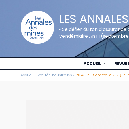
Aller
au
LES ANNALES
contenu
« Se défier du ton d’assurance 
Vendémiaire An III (septembre
ACCUEIL
REVUE
Accueil
Réalités Industrielles
2014 02 – Sommaire RI « Quel pa