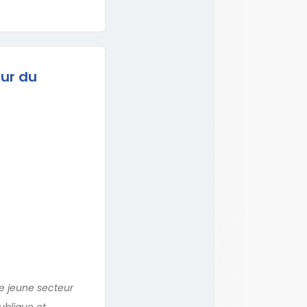
ur du
ce jeune secteur
ublique et