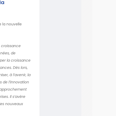
la
 la nouvelle
a croissance
nnées, de
oper la croissance
ances. Dès lors,
er, à l’avenir, la
s de l’innovation
 rapprochement
ses. Il s’avère
 des nouveaux