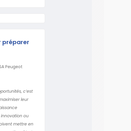
r préparer
PSA Peugeot
portunités, c’est
 maximiser leur
naissance
 innovation ou
doivent mettre en