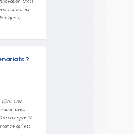
nnovation. C’est
roën et qui est
démique »,
enariats ?
silice, une
oration avec
ître sa capacité
rmance qui est