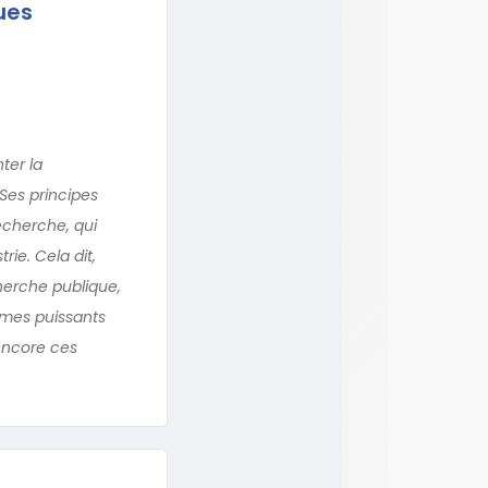
ues
ter la
 Ses principes
echerche, qui
ie. Cela dit,
herche publique,
smes puissants
encore ces