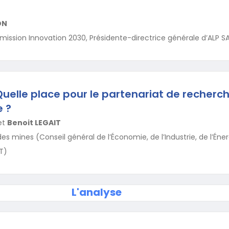
ON
ission Innovation 2030, Présidente-directrice générale d’ALP S
 Quelle place pour le partenariat de recherc
e ?
et
Benoit LEGAIT
s mines (Conseil général de l’Économie, de l’Industrie, de l’Éner
T)
L'analyse