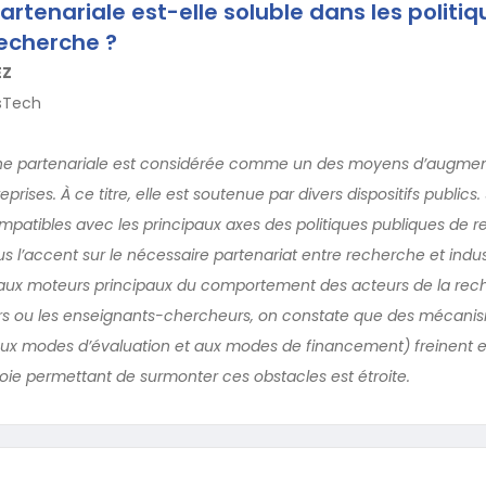
rtenariale est-elle soluble dans les politiq
echerche ?
EZ
isTech
che partenariale est considérée comme un des moyens d’augmen
prises. À ce titre, elle est soutenue par divers dispositifs publics.
patibles avec les principaux axes des politiques publiques de r
s l’accent sur le nécessaire partenariat entre recherche et industr
 aux moteurs principaux du comportement des acteurs de la rec
urs ou les enseignants-chercheurs, on constate que des mécani
x modes d’évaluation et aux modes de financement) freinent 
ie permettant de surmonter ces obstacles est étroite.