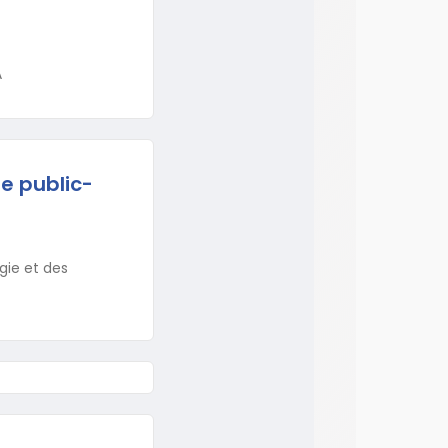
A
he public-
gie et des