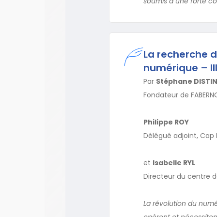
soumis à une forte co
La recherche d
numérique – Il
Par
Stéphane DISTI
Fondateur de FABERNOV
Philippe ROY
Délégué adjoint, Cap D
et
Isabelle RYL
Directeur du centre 
La révolution du numér
opèrent et nécessiten