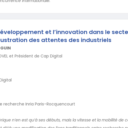
ncurrence internationale.
éveloppement et l’innovation dans le secte
lustration des attentes des industriels
NGUIN
EL et Président de Cap Digital
igital
de recherche Inria Paris–Rocquencourt
ique n’en est qu’à ses débuts, mais la vitesse et la mobilité de 
t déjà une modification des liens traditionnels entre recherche p