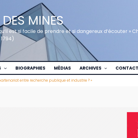
 DES MINES
qu’il est si facile de prendre et si dangereux d’écouter » 
 1794)
S
BIOGRAPHIES
MÉDIAS
ARCHIVES
CONTAC
rtenariat entre recherche publique et industrie ? »