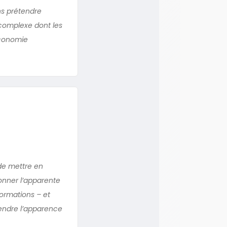
ns prétendre
 complexe dont les
économie
de mettre en
onner l’apparente
formations – et
endre l’apparence