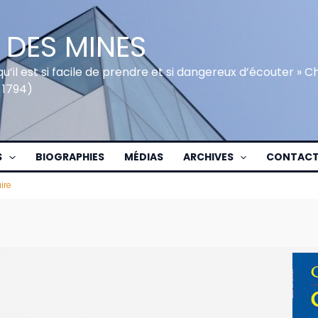
 DES MINES
qu’il est si facile de prendre et si dangereux d’écouter » 
 1794)
S
BIOGRAPHIES
MÉDIAS
ARCHIVES
CONTAC
ire