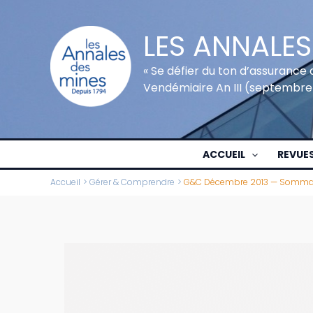
Aller
au
LES ANNALES
contenu
« Se défier du ton d’assurance 
Vendémiaire An III (septembre
ACCUEIL
REVUE
Accueil
Gérer & Comprendre
G&C Décembre 2013 — Somma