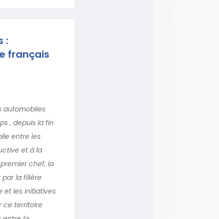
 :
e français
es automobiles
 , depuis la fin
le entre les
ctive et à la
premier chef, la
ar la filière
et les initiatives
ce territoire
 entre la