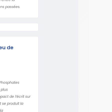
ons passées.
jeu de
 Phosphates
 plus
pact de l’écrit sur
t se produit la
la