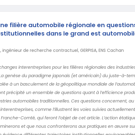
ne filière automobile régionale en questions
titutionnelles dans le grand est automobil
, ingénieur de recherche contractuel, GERPISA, ENS Cachan
hanges interentreprises pour les filières régionales des industri
? La genèse du paradigme japonais (et américain) du juste-à-temps
lée à un basculement de la géopolitique mondiale de l’automobi
nt précipité un ensemble de questions quant à l’efficience produ
stries automobiles traditionnelles. Ces questions concernent, au 
terentreprises, comme l’illustrent les voies suivies actuellement p
ranche-Comté, qui feront l’objet de cet article. L’action étatique 
minerons et que nous confronterons aux pratiques en œuvre sur 
n évidence différentes trajectoires institutionnelles envisageables