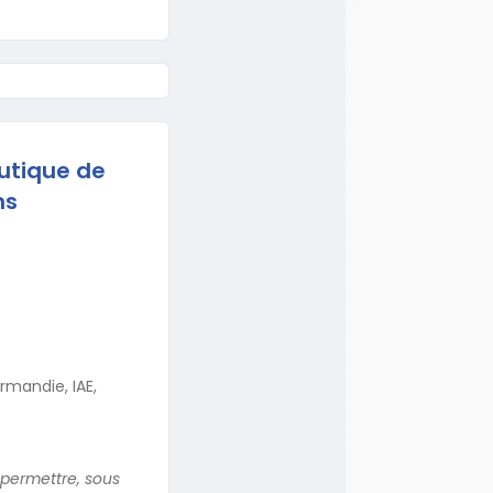
utique de
ns
rmandie, IAE,
 permettre, sous