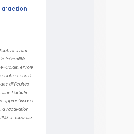
 d’action
llective ayant
a faisabilité
de-Calais, enrôle
s confrontées à
des difficultés
ire. L’article
un apprentissage
’à l’activation
s PME et recense